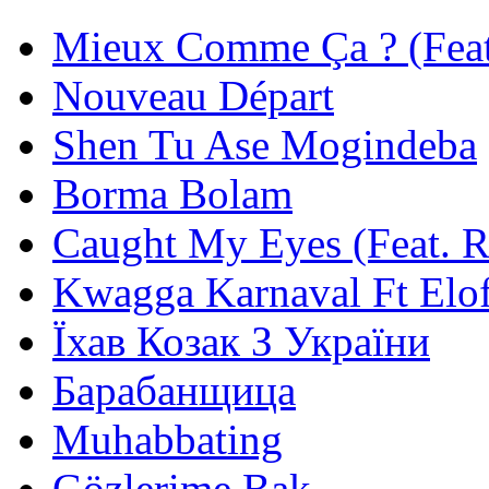
Mieux Comme Ça ? (Feat.
Nouveau Départ
Shen Tu Ase Mogindeba
Borma Bolam
Caught My Eyes (Feat. 
Kwagga Karnaval Ft Elof
Їхав Козак З України
Барабанщица
Muhabbating
Gözlerime Bak